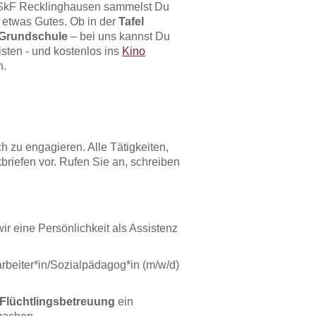
im SkF Recklinghausen sammelst Du
t etwas Gutes. Ob in der
Tafel
 Grundschule
– bei uns kannst Du
isten - und kostenlos ins
Kino
h.
h zu engagieren. Alle Tätigkeiten,
briefen vor. Rufen Sie an, schreiben
r eine Persönlichkeit als Assistenz
larbeiter*in/Sozialpädagog*in (m/w/d)
 Flüchtlingsbetreuung
ein