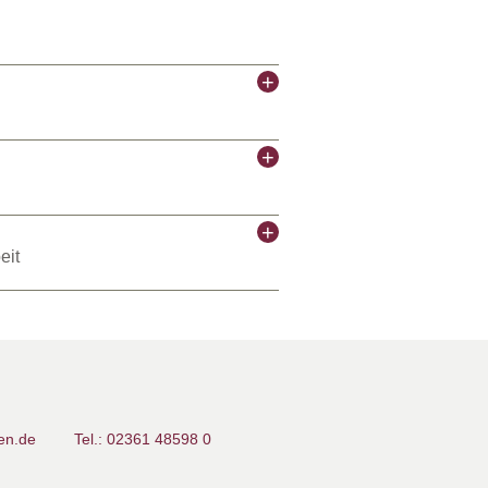
en.de
linghausen.de
eit
n.de
n.de
en.de
en.de
Tel.: 02361 48598 0