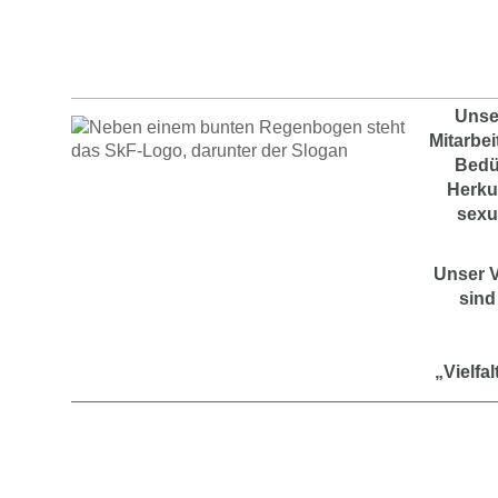
Archiv
Unse
Mitarbei
Bedü
Herku
sexu
Unser V
sind
„Vielfa