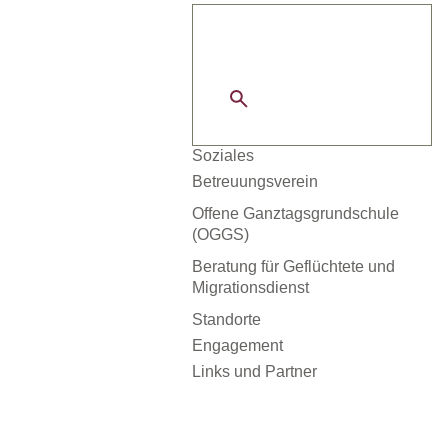
Ihre Spende - Helfen Sie mit!
Kinder, Jugend und Familie
Soziales
Betreuungsverein
Rechtliche Betreuung
Offene Ganztagsgrundschule
(OGGS)
Ehrenamtliche Betreuung
Vorsorgevollmacht und
Volle Tonne
Beratung für Geflüchtete und
Patientenverfügung
Migrationsdienst
Sozialberatung in den
Standorte
Unterkünften
Engagement
Regionale Beratung für
Links und Partner
Geflüchtete
Flucht*Punkt
Nähstube/ BridGe