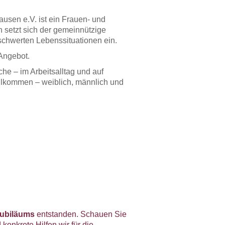
usen e.V. ist ein Frauen- und
n setzt sich der gemeinnützige
rschwerten Lebenssituationen ein.
 Angebot.
e – im Arbeitsalltag und auf
llkommen – weiblich, männlich und
Jubiläums
entstanden. Schauen Sie
onkrete Hilfen wir für die