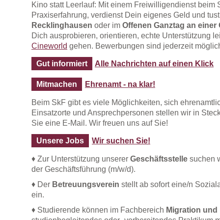
Kino statt Leerlauf: Mit einem Freiwilligendienst be
Praxiserfahrung, verdienst Dein eigenes Geld und tus
Recklinghausen
oder im
Offenen Ganztag an einer
Dich ausprobieren, orientieren, echte Unterstützung le
Cineworld
gehen. Bewerbungen sind jederzeit möglic
Gut informiert
Alle Nachrichten auf einen Klick
Mitmachen
Ehrenamt - na klar!
Beim SkF gibt es viele Möglichkeiten, sich ehrenamtlic
Einsatzorte und Ansprechpersonen stellen wir in Steck
Sie eine E-Mail. Wir freuen uns auf Sie!
Unsere Jobs
Wir
suchen Sie!
♦ Zur Unterstützung unserer
Geschäftsstelle
suchen wi
der Geschäftsführung (m/w/d).
♦ Der
Betreuungsverein
stellt ab sofort eine/n Sozia
ein.
♦ Studierende können im Fachbereich
Migration und