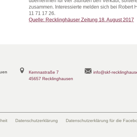
übernehmen für vier Stunden den Verkauf, sortier
zusammen. Interessierte melden sich bei Robert 
11 71 17 26.
Quelle: Recklinghäuser Zeitung 18. August 2017
auen
Kemnastraße 7
info@skf-recklinghaus
45657 Recklinghausen
heit
Datenschutzerklärung
Datenschutzerklärung für die Faceb