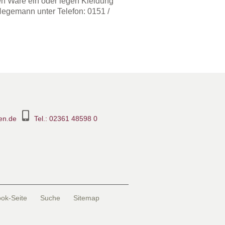
en Ware ein oder legen Kleidung
Hegemann unter Telefon: 0151 /
en.de
Tel.: 02361 48598 0
ook-Seite
Suche
Sitemap