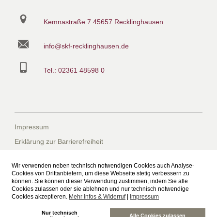
Kemnastraße 7
45657 Recklinghausen
info@skf-recklinghausen.de
Tel.: 02361 48598 0
Impressum
Erklärung zur Barrierefreiheit
Datenschutzerklärung
Wir verwenden neben technisch notwendigen Cookies auch Analyse-
Datenschutzerklärung für die Facebook-Seite
Cookies von Drittanbietern, um diese Webseite stetig verbessern zu
können. Sie können dieser Verwendung zustimmen, indem Sie alle
Suche
Cookies zulassen oder sie ablehnen und nur technisch notwendige
Cookies akzeptieren.
Mehr Infos & Widerruf
|
Impressum
Sitemap
Nur technisch
Freiwilliges Soziales Schuljahr beim SkF
Alle Cookies zulassen