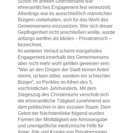
Schon im antiken Griechenland war
ehrenamtliches Engagement fest verwurzelt.
Allerdings war es ausschließlich männlichen
Bürgern vorbehalten, sich für das Wohl des
Gemeinwesens einzusetzen. Wer sich dieser
Gepflogenheit nicht anschließen wollte, wurde
anfangs wertfrei als Idiótes – Privatmensch –
bezeichnet.
Im weiteren Verlauf scheint mangelndes
Engagement innerhalb des Gemeinwesens
aber nicht mehr wohl gelitten gewesen sein:
“Wer an den Dingen der Stadt keinen Anteil
nimmt, ist kein stiller, sondern ein schlechter
Bürger“, so Perikles im Athen des 5.
vorchristlichen Jahrhunderts. Mit dem
Siegeszug des Christentums verschob sich
die ehrenamtliche Tätigkeit zunehmend aus
dem politischen in den sozialen Raum. Dem
Gebot der Nächstenliebe folgend wurden
Formen der Mildtätigkeit wie Almosengabe
und unentgeltliche medizinische Hilfe für
Arme, Alte und Kranke von Privatpersonen