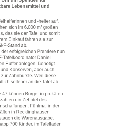
18 Uhr um Spenden für
tbare Lebensmittel und
lhelferinnen und -helfer auf,
uchen sich im 6.000 m² großen
, das sie der Tafel und somit
em Einkauf fahren sie zur
SkF-Stand ab.
 der erfolgreichen Premiere nun
F-Tafelkoordinator Daniel
n Puffer anlegen. Benötigt
l und Konserven, aber auch
 zur Zahnbürste. Weil diese
tlich seltener an die Tafel ab
ße 47 können Bürger in prekären
zahlen ein Zehntel des
nschaffungen. Fünfmal in der
ften in Recklinghausen
ufstagen die Warenausgabe.
napp 700 Kinder, im Tafelladen