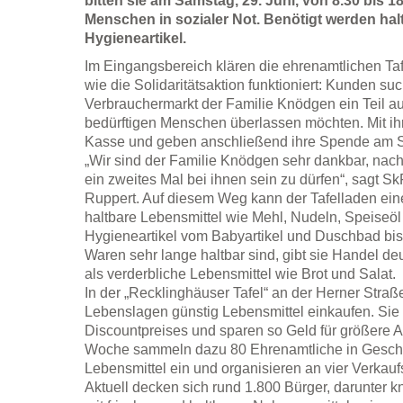
bitten sie am Samstag, 29. Juni, von 8.30 bis 
Menschen in sozialer Not. Benötigt werden hal
Hygieneartikel.
Im Eingangsbereich klären die ehrenamtlichen Tafe
wie die Solidaritätsaktion funktioniert: Kunden s
Verbrauchermarkt der Familie Knödgen ein Teil aus
bedürftigen Menschen überlassen möchten. Mit ihr
Kasse und geben anschließend ihre Spende am 
„Wir sind der Familie Knödgen sehr dankbar, nach
ein zweites Mal bei ihnen sein zu dürfen“, sagt Sk
Ruppert. Auf diesem Weg kann der Tafelladen eine
haltbare Lebensmittel wie Mehl, Nudeln, Speiseö
Hygieneartikel vom Babyartikel und Duschbad bis
Waren sehr lange haltbar sind, gibt sie Handel deu
als verderbliche Lebensmittel wie Brot und Salat.
In der „Recklinghäuser Tafel“ an der Herner Stra
Lebenslagen günstig Lebensmittel einkaufen. Sie 
Discountpreises und sparen so Geld für größere A
Woche sammeln dazu 80 Ehrenamtliche in Geschä
Lebensmittel ein und organisieren an vier Verka
Aktuell decken sich rund 1.800 Bürger, darunter k