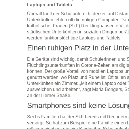
Laptops und Tablets.
Überall läuft der Schulunterricht derzeit auf Distan
Unterkünften fehlen oft die nötigen Computer. Dahe
katholischer Frauen (SkF) Recklinghausen e.V., de
städtischen Unterkünften in sozialen Dingen berät
werden funktionstüchtige Laptops und Tablets.
Einen ruhigen Platz in der Unt
Die Geräte sind wichtig, damit Schülerinnen und 
Flüchtlingsunterkünften in Corona-Zeiten am digit
können. Der große Vorteil von mobilen Laptops un
genutzt werden, wo Platz und Ruhe ist. Oft teilen 
Unterkünften ein Zimmer. „Mit einem Laptop oder T
ausweichen und arbeiten“, sagt Maria Bongers, Soz
an der Herner Straße.
Smartphones sind keine Lösun
Sechs Familien hat der SkF bereits mit Rechner
versorgt. So hat zum Beispiel eine Familie eine
müssen nicht nur die vier Kinder ihre Schulaufgab