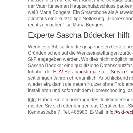
der Vater für seinen Hauptschulabschluss pauken. 
weiß Maria Bongers. Ein Smartphone als Ausweic
allenfalls eine kurzzeitige Notlösung. „Homeschool
recht zu machen“, so Maria Bongers.
Experte Sascha Bödecker hilft
Wenn es geht, sollten die gespendeten Geräte au
Gründen schon auf die Werkseinstellungen zurück
SkF abgegeben werden. Wo dies nicht möglich ist
Sascha Bödeker eine qualifizierte Datenschutzfach
Inhaber der
EDV-Beratungsfirma „sb IT-Service“
un
seit einigen Jahren ehrenamtlich. Anschließend ri
wieder ein, damit die neuen Nutzer ohne Proble
installieren und sofort mit dem Homeschooling lo
Info
: Haben Sie ein ausrangiertes, funktionierend
melden Sie sich oder bringen das Gerät vorbei: 
Kemnastraße 7, Tel. 485980, E-Mail:
info@skf-rec