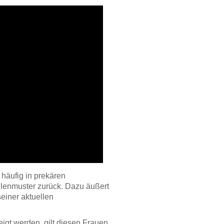
häufig in prekären
Rollenmuster zurück. Dazu äußert
einer aktuellen
igt werden, gilt diesen Frauen