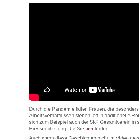
Durch die Pandemie fallen Frauen, die besonders 
Arbeitsverhältnissen stehen, oft in traditionelle 
sich zum Beispiel auch der SkF Gesamtverein in s
Pressemitteilung, die Sie
hier
finden.
Auch wenn diese Geschichten nicht im Video geze