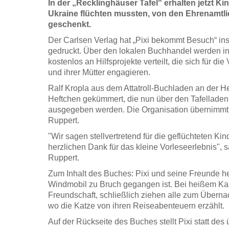
In der „Recklinghäuser Tafel“ erhalten jetzt Kin
Ukraine flüchten mussten, von den Ehrenamtli
geschenkt.
Der Carlsen Verlag hat „Pixi bekommt Besuch“ ins
gedruckt. Über den lokalen Buchhandel werden 
kostenlos an Hilfsprojekte verteilt, die sich für di
und ihrer Mütter engagieren.
Ralf Kropla aus dem Attatroll-Buchladen an der H
Heftchen gekümmert, die nun über den Tafellade
ausgegeben werden. Die Organisation übernimmt 
Ruppert.
"Wir sagen stellvertretend für die geflüchteten Ki
herzlichen Dank für das kleine Vorleseerlebnis", 
Ruppert.
Zum Inhalt des Buches: Pixi und seine Freunde he
Windmobil zu Bruch gegangen ist. Bei heißem K
Freundschaft, schließlich ziehen alle zum Überna
wo die Katze von ihren Reiseabenteuern erzählt.
Auf der Rückseite des Buches stellt Pixi statt des