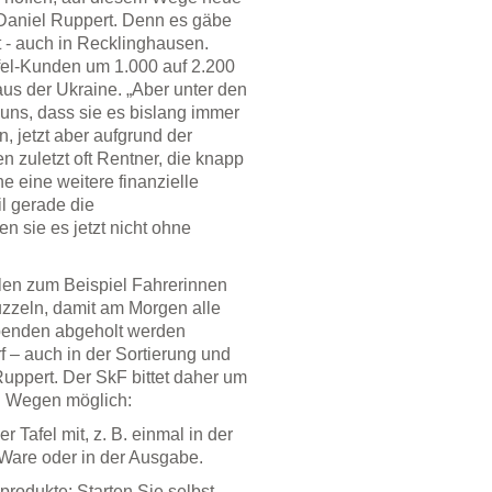
r Daniel Ruppert. Denn es gäbe
et - auch in Recklinghausen.
afel-Kunden um 1.000 auf 2.200
s der Ukraine. „Aber unter den
uns, dass sie es bislang immer
 jetzt aber aufgrund der
n zuletzt oft Rentner, die knapp
 eine weitere finanzielle
l gerade die
n sie es jetzt nicht ohne
hlen zum Beispiel Fahrerinnen
zzeln, damit am Morgen alle
Spenden abgeholt werden
f – auch in der Sortierung und
uppert. Der SkF bittet daher um
en Wegen möglich:
r Tafel mit, z. B. einmal in der
Ware oder in der Ausgabe.
rodukte: Starten Sie selbst