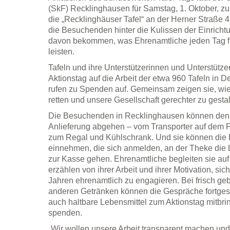
(SkF) Recklinghausen für Samstag, 1. Oktober, zu 
die „Recklinghäuser Tafel“ an der Herner Straße 
die Besuchenden hinter die Kulissen der Einricht
davon bekommen, was Ehrenamtliche jeden Tag fü
leisten.
Tafeln und ihre Unterstützerinnen und Unterstüt
Aktionstag auf die Arbeit der etwa 960 Tafeln in
rufen zu Spenden auf. Gemeinsam zeigen sie, wie 
retten und unsere Gesellschaft gerechter zu gestal
Die Besuchenden in Recklinghausen können den 
Anlieferung abgehen – vom Transporter auf dem Pa
zum Regal und Kühlschrank. Und sie können die 
einnehmen, die sich anmelden, an der Theke di
zur Kasse gehen. Ehrenamtliche begleiten sie au
erzählen von ihrer Arbeit und ihrer Motivation, sich
Jahren ehrenamtlich zu engagieren. Bei frisch ge
anderen Getränken können die Gespräche fortges
auch haltbare Lebensmittel zum Aktionstag mitbrin
spenden.
„Wir wollen unsere Arbeit transparent machen un