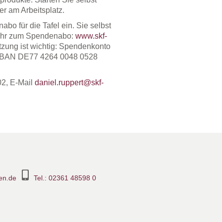
r am Arbeitsplatz.
bo für die Tafel ein. Sie selbst
ehr zum Spendenabo:
www.skf-
tzung ist wichtig: Spendenkonto
 IBAN DE77 4264 0048 0528
02, E-Mail
daniel.ruppert@skf-
en.de
Tel.: 02361 48598 0