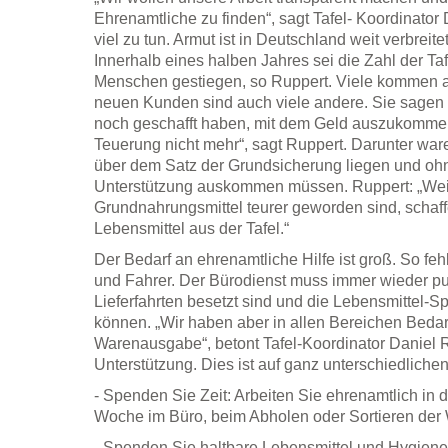
Ehrenamtliche zu finden“, sagt Tafel- Koordinato
viel zu tun. Armut ist in Deutschland weit verbreit
Innerhalb eines halben Jahres sei die Zahl der T
Menschen gestiegen, so Ruppert. Viele kommen au
neuen Kunden sind auch viele andere. Sie sagen 
noch geschafft haben, mit dem Geld auszukommen,
Teuerung nicht mehr“, sagt Ruppert. Darunter ware
über dem Satz der Grundsicherung liegen und ohne
Unterstützung auskommen müssen. Ruppert: „Wei
Grundnahrungsmittel teurer geworden sind, schaffe
Lebensmittel aus der Tafel.“
Der Bedarf an ehrenamtliche Hilfe ist groß. So fe
und Fahrer. Der Bürodienst muss immer wieder pu
Lieferfahrten besetzt sind und die Lebensmittel-
können. „Wir haben aber in allen Bereichen Bedar
Warenausgabe“, betont Tafel-Koordinator Daniel R
Unterstützung. Dies ist auf ganz unterschiedlich
- Spenden Sie Zeit: Arbeiten Sie ehrenamtlich in de
Woche im Büro, beim Abholen oder Sortieren der 
- Spenden Sie haltbare Lebensmittel und Hygienep