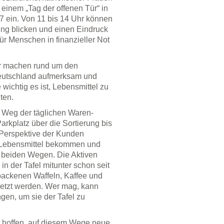
einem „Tag der offenen Tür“ in
47 ein. Von 11 bis 14 Uhr können
ung blicken und einen Eindruck
r Menschen in finanzieller Not
zer machen rund um den
 Deutschland aufmerksam und
wichtig es ist, Lebensmittel zu
ten.
Weg der täglichen Waren-
rkplatz über die Sortierung bis
Perspektive der Kunden
e Lebensmittel bekommen und
f beiden Wegen. Die Aktiven
 in der Tafel mitunter schon seit
backenen Waffeln, Kaffee und
etzt werden. Wer mag, kann
gen, um sie der Tafel zu
d hoffen, auf diesem Wege neue