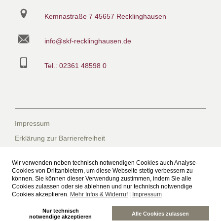
Kemnastraße 7
45657 Recklinghausen
info@skf-recklinghausen.de
Tel.: 02361 48598 0
Impressum
Erklärung zur Barrierefreiheit
Datenschutzerklärung
Wir verwenden neben technisch notwendigen Cookies auch Analyse-
Datenschutzerklärung für die Facebook-Seite
Cookies von Drittanbietern, um diese Webseite stetig verbessern zu
können. Sie können dieser Verwendung zustimmen, indem Sie alle
Suche
Cookies zulassen oder sie ablehnen und nur technisch notwendige
Cookies akzeptieren.
Mehr Infos & Widerruf
|
Impressum
Sitemap
Nur technisch
Freiwilliges Soziales Schuljahr beim SkF
Alle Cookies zulassen
notwendige akzeptieren