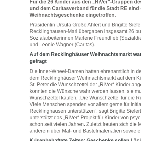
Für die 26 Kinder aus den „RiVer“-Gruppen de
und dem Caritasverband für die Stadt RE sind 
Weihnachtsgeschenke eingetroffen.
Präsidentin Ursula Große Ahlert und Brigitte Sief
Recklinghausen-Marl übergaben insgesamt 26 bu
Sozialarbeiterinnen Marlene Freundlieb (Sozialdi
und Leonie Wagner (Caritas).
Auf dem Recklinghäuser Weihnachtsmarkt war
gefragt
Die Inner-Wheel-Damen hatten ehrenamtlich in der
dem Recklinghäuser Weihnachtsmarkt auf dem Kir
St. Peter die Wunschzettel der „RiVer“-Kinder an
konnten die Wünsche wahr werden lassen, sie mus
Wunschzettel kaufen. „Die Wunschzettel für die Ri
Viele Menschen spenden vor allem gerne für Initiati
Recklinghausen unterstützen“, sagt Brigitte Siefer
unterstützt das „RiVer“-Projekt für Kinder von psy
schon seit vielen Jahren. Zuletzt freuten sich di
anderem über Mal- und Bastelmaterialien sowie ei
Krisenbehaftete Zeiten: Geschenke sollen Läc