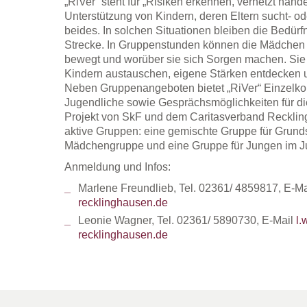
„RiVer“ steht für „Risiken erkennen, vernetzt hand
Unterstützung von Kindern, deren Eltern sucht- od
beides. In solchen Situationen bleiben die Bedürfn
Strecke. In Gruppenstunden können die Mädchen 
bewegt und worüber sie sich Sorgen machen. Sie
Kindern austauschen, eigene Stärken entdecken 
Neben Gruppenangeboten bietet „RiVer“ Einzelkon
Jugendliche sowie Gesprächsmöglichkeiten für die 
Projekt von SkF und dem Caritasverband Recklingh
aktive Gruppen: eine gemischte Gruppe für Grunds
Mädchengruppe und eine Gruppe für Jungen im Ju
Anmeldung und Infos:
Marlene Freundlieb, Tel. 02361/ 4859817, E-M
recklinghausen.de
Leonie Wagner, Tel. 02361/ 5890730, E-Mail
l.
recklinghausen.de