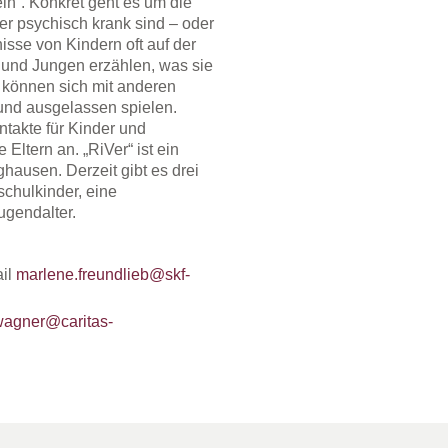
eln“. Konkret geht es um die
er psychisch krank sind – oder
isse von Kindern oft auf der
und Jungen erzählen, was sie
 können sich mit anderen
und ausgelassen spielen.
takte für Kinder und
Eltern an. „RiVer“ ist ein
ausen. Derzeit gibt es drei
chulkinder, eine
gendalter.
ail
marlene.freundlieb@skf-
wagner@caritas-