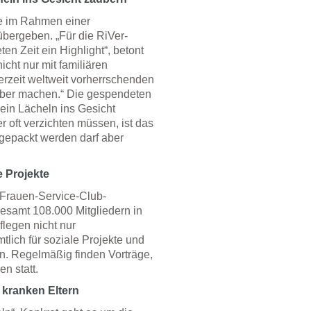
e im Rahmen einer
bergeben. „Für die RiVer-
en Zeit ein Highlight“, betont
icht nur mit familiären
erzeit weltweit vorherrschenden
über machen.“ Die gespendeten
ein Lächeln ins Gesicht
r oft verzichten müssen, ist das
sgepackt werden darf aber
e Projekte
e Frauen-Service-Club-
gesamt 108.000 Mitgliedern in
flegen nicht nur
lich für soziale Projekte und
ein. Regelmäßig finden Vorträge,
n statt.
 kranken Eltern