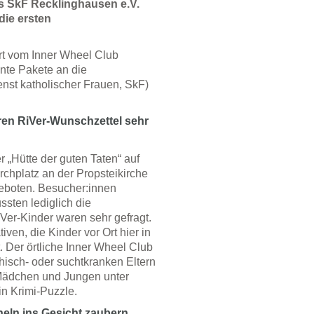
s SkF Recklinghausen e.V.
die ersten
ert vom Inner Wheel Club
nte Pakete an die
enst katholischer Frauen, SkF)
en RiVer-Wunschzettel sehr
 „Hütte der guten Taten“ auf
chplatz an der Propsteikirche
geboten. Besucher:innen
sten lediglich die
Ver-Kinder waren sehr gefragt.
ven, die Kinder vor Ort hier in
t. Der örtliche Inner Wheel Club
chisch- oder suchtkranken Eltern
e Mädchen und Jungen unter
n Krimi-Puzzle.
heln ins Gesicht zaubern