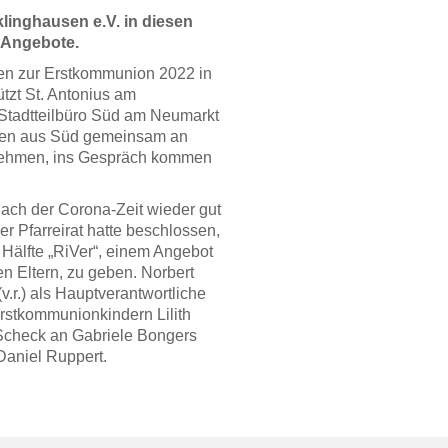
linghausen e.V. in diesen
i Angebote.
en zur Erstkommunion 2022 in
ützt St. Antonius am
-Stadtteilbüro Süd am Neumarkt
chen aus Süd gemeinsam an
nehmen, ins Gespräch kommen
ach der Corona-Zeit wieder gut
 Pfarreirat hatte beschlossen,
e Hälfte „RiVer“, einem Angebot
en Eltern, zu geben. Norbert
.r.) als Hauptverantwortliche
rstkommunionkindern Lilith
Scheck an Gabriele Bongers
Daniel Ruppert.