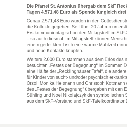
Die Pfarrei St. Antonius übergab dem SkF Reck
Tagen 4.571,48 Euro als Spende für gleich dre
Genau 2.571,48 Euro wurden in den Gottesdienst
die Kollekte gegeben. Seit über 20 Jahren unterst
Erstkommuniontag schon den Mittagstreff im SkF
– so auch diesmal. Im Mittagstreff können Mens
einem gedeckten Tisch eine warme Mahlzeit ein
und neue Kontakte knüpfen.
Weitere 2.000 Euro stammen aus dem Erlös des n
besuchten „Festes der Begegnung“ im Sommer. Der
eine Hälfte der „Recklinghäuser Tafel“, die ander
für Kinder von sucht- und/oder psychisch erkrankt
Orzol, Monika Heitmann und Christoph Kottmann (v
des „Festes der Begegnung“ übergaben mit den E
Sühling und Noel Nikolajczyk den symbolischen 
aus dem SkF-Vorstand und SkF-Tafelkoordinator 