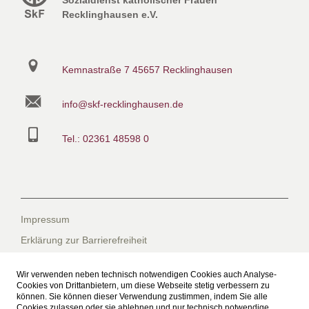
Sozialdienst katholischer Frauen
Recklinghausen e.V.
Kemnastraße 7
45657 Recklinghausen
info@skf-recklinghausen.de
Tel.: 02361 48598 0
Impressum
Erklärung zur Barrierefreiheit
Datenschutzerklärung
Wir verwenden neben technisch notwendigen Cookies auch Analyse-
Datenschutzerklärung für die Facebook-Seite
Cookies von Drittanbietern, um diese Webseite stetig verbessern zu
können. Sie können dieser Verwendung zustimmen, indem Sie alle
Suche
Cookies zulassen oder sie ablehnen und nur technisch notwendige