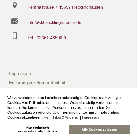
Kemnastraße 7
45657 Recklinghausen
info@skf-recklinghausen.de
Tel.: 02361 48598 0
Impressum
Erklärung zur Barrierefreiheit
Datenschutzerklärung
Wir verwenden neben technisch notwendigen Cookies auch Analyse-
Datenschutzerklärung für die Facebook-Seite
Cookies von Drittanbietern, um diese Webseite stetig verbessern zu
können. Sie können dieser Verwendung zustimmen, indem Sie alle
Suche
Cookies zulassen oder sie ablehnen und nur technisch notwendige
Cookies akzeptieren.
Mehr Infos & Widerruf
|
Impressum
Sitemap
Nur technisch
Freiwilliges Soziales Schuljahr beim SkF
Alle Cookies zulassen
notwendige akzeptieren