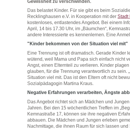
Gewissheit zu verschwinden.
Das belastet Kinder. Für sie gibt es beim Sozialdi
Recklinghausen e.V. in Kooperation mit der
Stadt
kostenloses, entlastendes Angebot. Bei einem Inf
April, 14 bis 17.30 Uhr, im „Bäumchen“, Kemnastr
andere Interessierte es kennenlernen. Eine Anmeld
"Kinder bekommen von der Situation viel mit"
Eine Trennung ist oft dramatisch. Gerade Kinder l
wütend, weil Mama und Papa sich einfach nicht v
Angst, einen Elternteil zu verlieren. Kinder plagen
glauben, für die Trennung verantwortlich zu sein
Situation viel mit. Das ist den Eltern oft nicht bewu
Sozialpädagogin Martina Kraus.
Negative Erfahrungen verarbeiten, Ängste ab
Das Angebot richtet sich an Mädchen und Jungen i
Jahren. Bei den 15 wöchentlichen Treffen im „B
Kemnastraße 17, können sie ihre negativen Erfah
abbauen. Die Mädchen und Jungen erleben gem
Nachmittage, die ihnen Raum für sich lassen und S