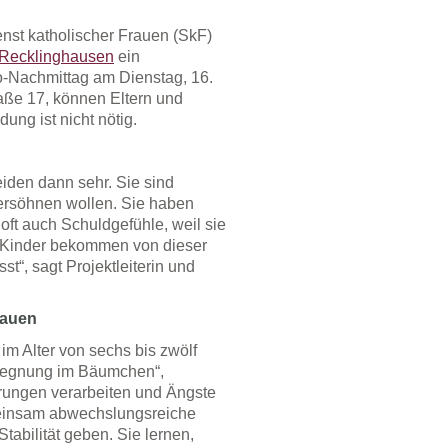
enst katholischer Frauen (SkF)
 Recklinghausen
ein
o-Nachmittag am Dienstag, 16.
aße 17, können Eltern und
ung ist nicht nötig.
eiden dann sehr. Sie sind
ersöhnen wollen. Sie haben
 oft auch Schuldgefühle, weil sie
. „Kinder bekommen von dieser
sst“, sagt Projektleiterin und
bauen
m Alter von sechs bis zwölf
egegnung im Bäumchen“,
rungen verarbeiten und Ängste
einsam abwechslungsreiche
tabilität geben. Sie lernen,