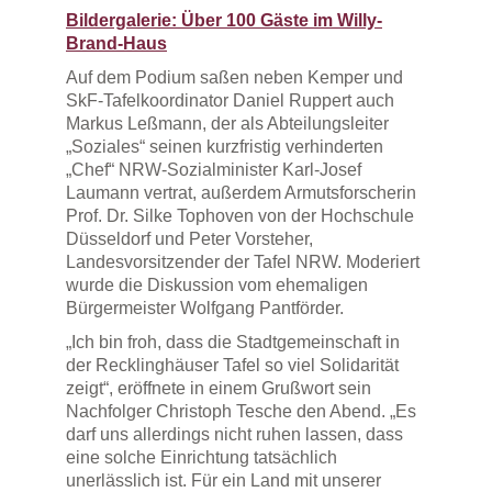
Bildergalerie: Über 100 Gäs
t
e im Willy-
Brand-Haus
Auf dem Podium saßen neben Kemper und
SkF-Tafelkoordinator Daniel Ruppert auch
Markus Leßmann, der als Abteilungsleiter
„Soziales“ seinen kurzfristig verhinderten
„Chef“ NRW-Sozialminister Karl-Josef
Laumann vertrat, außerdem Armutsforscherin
Prof. Dr. Silke Tophoven von der Hochschule
Düsseldorf und Peter Vorsteher,
Landesvorsitzender der Tafel NRW. Moderiert
wurde die Diskussion vom ehemaligen
Bürgermeister Wolfgang Pantförder.
„Ich bin froh, dass die Stadtgemeinschaft in
der Recklinghäuser Tafel so viel Solidarität
zeigt“, eröffnete in einem Grußwort sein
Nachfolger Christoph Tesche den Abend. „Es
darf uns allerdings nicht ruhen lassen, dass
eine solche Einrichtung tatsächlich
unerlässlich ist. Für ein Land mit unserer