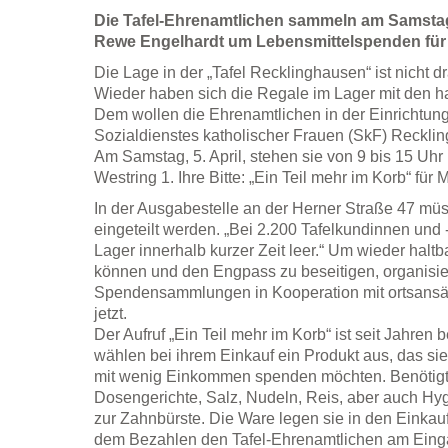
Die Tafel-Ehrenamtlichen sammeln am Samstag, 
Rewe Engelhardt um Lebensmittelspenden für M
Die Lage in der „Tafel Recklinghausen“ ist nicht d
Wieder haben sich die Regale im Lager mit den ha
Dem wollen die Ehrenamtlichen in der Einrichtung
Sozialdienstes katholischer Frauen (SkF) Reckli
Am Samstag, 5. April, stehen sie von 9 bis 15 Uh
Westring 1. Ihre Bitte: „Ein Teil mehr im Korb“ für 
In der Ausgabestelle an der Herner Straße 47 müs
eingeteilt werden. „Bei 2.200 Tafelkundinnen und 
Lager innerhalb kurzer Zeit leer.“ Um wieder haltb
können und den Engpass zu beseitigen, organisi
Spendensammlungen in Kooperation mit ortsansä
jetzt.
Der Aufruf „Ein Teil mehr im Korb“ ist seit Jahre
wählen bei ihrem Einkauf ein Produkt aus, das si
mit wenig Einkommen spenden möchten. Benötigt
Dosengerichte, Salz, Nudeln, Reis, aber auch Hy
zur Zahnbürste. Die Ware legen sie in den Einka
dem Bezahlen den Tafel-Ehrenamtlichen am Eing