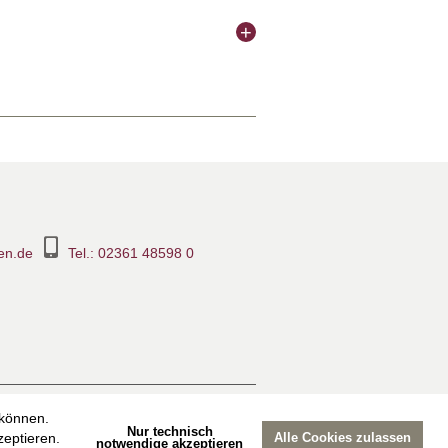
hausen.de
en.de
Tel.: 02361 48598 0
ook-Seite
Suche
Sitemap
 können.
Nur technisch
eptieren.
Alle Cookies zulassen
notwendige akzeptieren