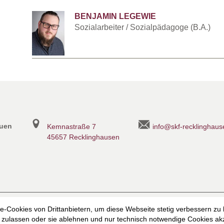
BENJAMIN LEGEWIE
Sozialarbeiter / Sozialpädagoge (B.A.)
Tel.:
0170 4718856
Fax: 02361 485 98-18
E-Mail:
regionaleberatung@SkF-Reckling
auen
Kemnastraße 7
info@skf-recklinghaus
45657 Recklinghausen
heit
Datenschutzerklärung
Datenschutzerklärung für die Faceb
-Cookies von Drittanbietern, um diese Webseite stetig verbessern zu
zulassen oder sie ablehnen und nur technisch notwendige Cookies akz