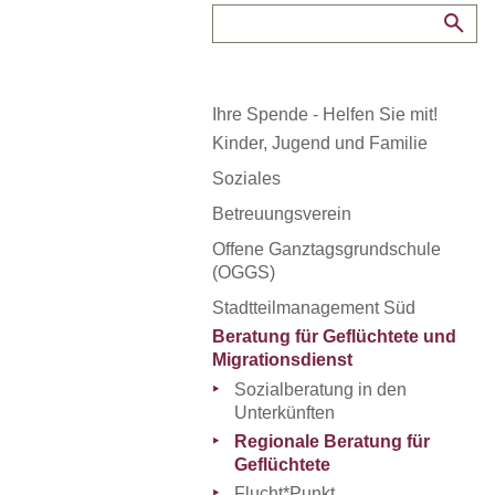
Ihre Spende - Helfen Sie mit!
Kinder, Jugend und Familie
Beratung in Fragen der
Soziales
Erziehung
Allgemeine Sozialberatung
Betreuungsverein
Trennungs- /
Tafel Recklinghausen
Rechtliche Betreuung
Scheidungsberatung
Offene Ganztagsgrundschule
Kinder-Secondhand-Laden
(OGGS)
Ehrenamtliche Betreuung
Beratung bei
Medizinische Hilfe Am
Umgangsregelungen
Vorsorgevollmacht und
Volle Tonne
Stadtteilmanagement Süd
Neumarkt
Patientenverfügung
Adoptionsdienst
Beratung für Geflüchtete und
Mittagstreff
Pflegekinderdienst
Migrationsdienst
Bereitschaftspflege
Sozialberatung in den
Unterkünften
Beratung und Begleitung bei
Umgangsregelungen
Regionale Beratung für
Geflüchtete
Babytür
Flucht*Punkt