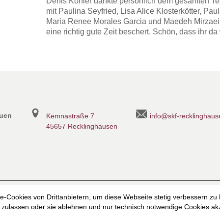
Denis Köhler dankte persönlich dem gesamten T
mit Paulina Seyfried, Lisa Alice Klosterkötter, Pa
Maria Renee Morales Garcia und Maedeh Mirzaei.
eine richtig gute Zeit beschert. Schön, dass ihr da
auen
Kemnastraße 7
info@skf-recklinghaus
45657 Recklinghausen
heit
Datenschutzerklärung
Datenschutzerklärung für die Faceb
-Cookies von Drittanbietern, um diese Webseite stetig verbessern zu
zulassen oder sie ablehnen und nur technisch notwendige Cookies akz