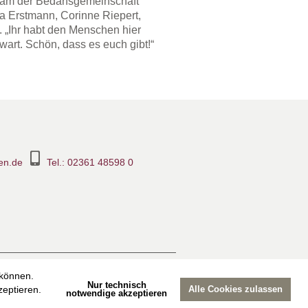
eam der Bedarfsgemeinschaft
ula Erstmann, Corinne Riepert,
 „Ihr habt den Menschen hier
 wart. Schön, dass es euch gibt!“
en.de
Tel.: 02361 48598 0
ook-Seite
Suche
Sitemap
 können.
Nur technisch
eptieren.
Alle Cookies zulassen
notwendige akzeptieren