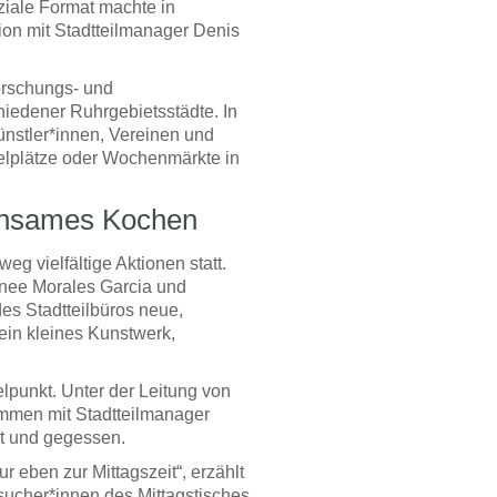
oziale Format machte in
on mit Stadtteilmanager Denis
orschungs- und
hiedener Ruhrgebietsstädte. In
nstler*innen, Vereinen und
pielplätze oder Wochenmärkte in
einsames Kochen
g vielfältige Aktionen statt.
enee Morales Garcia und
s Stadtteilbüros neue,
ein kleines Kunstwerk,
punkt. Unter der Leitung von
mmen mit Stadtteilmanager
t und gegessen.
r eben zur Mittagszeit“, erzählt
ucher*innen des Mittagstisches