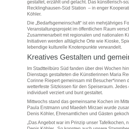
gestaltet, erzählt und gelacht. Das künstlerisch-s
Recklinghausen-Süd Station – in enger Kooperati
Köhler.
Die „Bedarfsgemeinschaft“ ist ein mehrjähriges F
Veranstaltungsprojekt im öffentlichen Raum versc
Zusammenarbeit mit regionalen und nationalen Kü
Initiativen werden alltägliche Orte wie Kioske, S
lebendige kulturelle Knotenpunkte verwandelt.
Kreatives Gestalten und gem
Im Stadtteilbüro Süd fanden über drei Wochen hinwe
Dienstags gestalteten die Künstlerinnen Maria R
Corinne Riepert gemeinsam mit Besucher*innen de
wetterfeste Sitzkissen für den Speiseraum. Jedes 
individuell verziert und bunt gestaltet.
Mittwochs stand das gemeinsame Kochen im Mittel
Paula Erstmann und Maedeh Mirzaei wurde zusa
Denis Köhler, Ehrenamtlichen und Gästen gekoch
„Das Angebot war im Prinzip unser Tafelkochen, nu
Denis Köhler. „So konnten auch unsere Stammbes